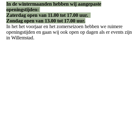
In de wintermaanden hebben wij aangepaste
openingstijden:
Zaterdag open van 11.00 tot 17.00 uur.
Zondag open van 13.00 tot 17.00 uur.
In het het voorjaar en het zomerseizoen hebben we ruimere
openingstijden en gaan wij ook open op dagen als er events zijn
in Willemstad.